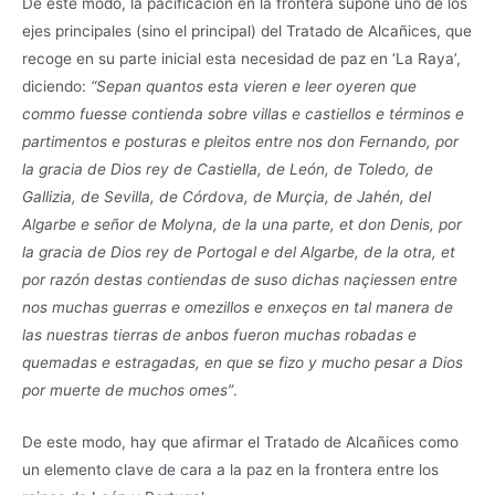
De este modo, la pacificación en la frontera supone uno de los
ejes principales (sino el principal) del Tratado de Alcañices, que
recoge en su parte inicial esta necesidad de paz en ‘La Raya’,
diciendo:
“Sepan quantos esta vieren e leer oyeren que
commo fuesse contienda sobre villas e castiellos e términos e
partimentos e posturas e pleitos entre nos don Fernando, por
la gracia de Dios rey de Castiella, de León, de Toledo, de
Gallizia, de Sevilla, de Córdova, de Murçia, de Jahén, del
Algarbe e señor de Molyna, de la una parte, et don Denis, por
la gracia de Dios rey de Portogal e del Algarbe, de la otra, et
por razón destas contiendas de suso dichas naçiessen entre
nos muchas guerras e omezillos e enxeços en tal manera de
las nuestras tierras de anbos fueron muchas robadas e
quemadas e estragadas, en que se fizo y mucho pesar a Dios
por muerte de muchos omes”
.
De este modo, hay que afirmar el Tratado de Alcañices como
un elemento clave de cara a la paz en la frontera entre los