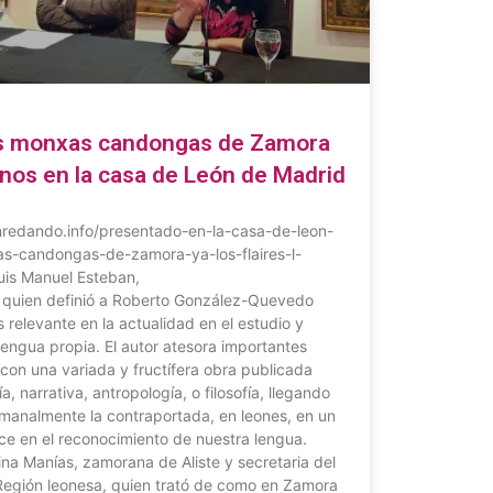
as monxas candongas de Zamora
rtinos en la casa de León de Madrid
nredando.info/presentado-en-la-casa-de-leon-
as-candongas-de-zamora-ya-los-flaires-l-
Luis Manuel Esteban,
n quien definió a Roberto González-Quevedo
relevante en la actualidad en el estudio y
 lengua propia. El autor atesora importantes
con una variada y fructífera obra publicada
a, narrativa, antropología, o filosofía, llegando
semanalmente la contraportada, en leones, en un
ce en el reconocimiento de nuestra lengua.
ina Manías, zamorana de Aliste y secretaria del
Región leonesa, quien trató de como en Zamora