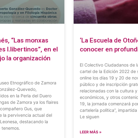
onés, “Las monxas
‘La Escuela de Otoño
 l.libertinos”, en el
conocer en profund
o la organización
El Colectivo Ciudadanos de 
cartel de la Edición 2022 de
online los días 19 y 20 de no
Museo Etnográfico de Zamora
público y de inscripción grat
 González-Quevedo,
relacionadas con la cultura y
dos en la Perla del Duero
económicos, y otros contenid
dongas de Zamora ya los flaires
19, la jornada comenzará por
tro compañero Gus, que
cartelería política”, imparti
e la pervivencia actual del
Le siguen
n Leonesa, destacando la
e tenemos.
LEER MÁS »