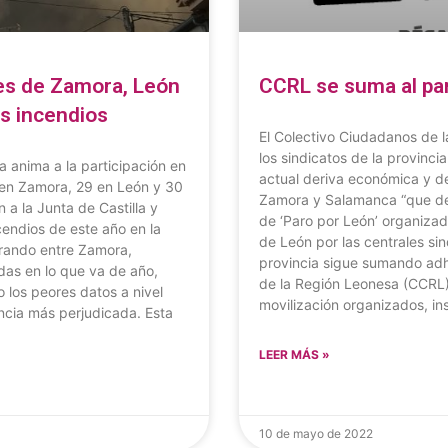
es de Zamora, León
CCRL se suma al par
os incendios
El Colectivo Ciudadanos de l
los sindicatos de la provinci
 anima a la participación en
actual deriva económica y de
8 en Zamora, 29 en León y 30
Zamora y Salamanca “que den
 a la Junta de Castilla y
de ‘Paro por León’ organizad
endios de este año en la
de León por las centrales s
erando entre Zamora,
provincia sigue sumando adh
as en lo que va de año,
de la Región Leonesa (CCRL)
 los peores datos a nivel
movilización organizados, in
ncia más perjudicada. Esta
LEER MÁS »
10 de mayo de 2022