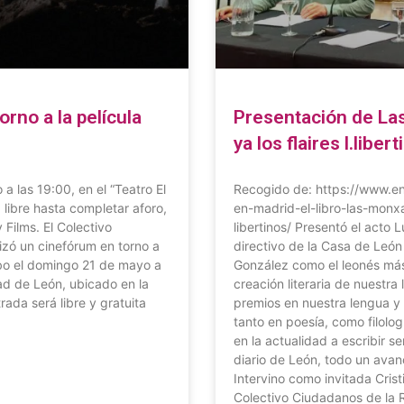
rno a la película
Presentación de L
ya los flaires l.libe
 las 19:00, en el “Teatro El
Recogido de: https://www.e
 libre hasta completar aforo,
en-madrid-el-libro-las-monx
 Films. El Colectivo
libertinos/ Presentó el acto 
zó un cinefórum en torno a
directivo de la Casa de Leó
cabo el domingo 21 de mayo a
González como el leonés más 
dad de León, ubicado en la
creación literaria de nuestra
rada será libre y gratuita
premios en nuestra lengua y 
tanto en poesía, como filologí
en la actualidad a escribir 
diario de León, todo un avan
Intervino como invitada Crist
Colectivo Ciudadanos de la 