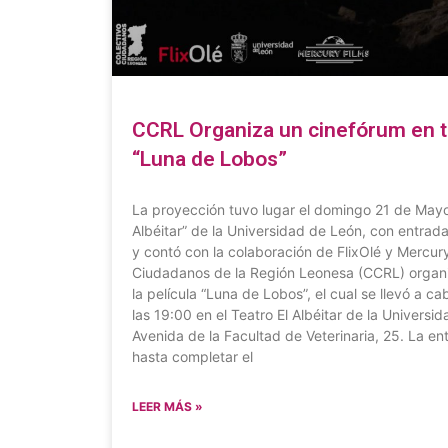
CCRL Organiza un cinefórum en to
“Luna de Lobos”
La proyección tuvo lugar el domingo 21 de Mayo a
Albéitar” de la Universidad de León, con entrada
y contó con la colaboración de FlixOlé y Mercury
Ciudadanos de la Región Leonesa (CCRL) organi
la película “Luna de Lobos”, el cual se llevó a 
las 19:00 en el Teatro El Albéitar de la Universi
Avenida de la Facultad de Veterinaria, 25. La ent
hasta completar el
LEER MÁS »